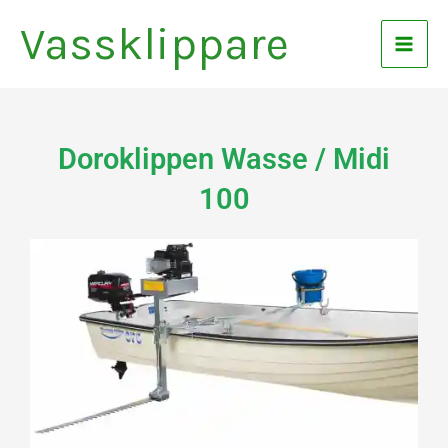
Hoppa
Vassklippare
till
innehåll
Doroklippen Wasse / Midi
100