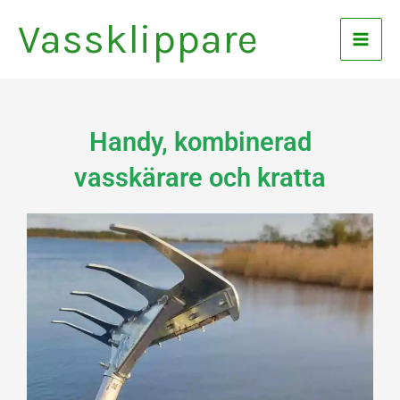
Hoppa
Vassklippare
till
innehåll
Handy, kombinerad
vasskärare och kratta