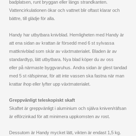
badplatsen, runt bryggan eller längs strandkanten.
Vattencirkulationen ökar och vattnet blir oftast klarar och
bättre, till glädje för alla.
Handy har utbytbara knivblad. Hemligheten med Handy är
att ena sidan av krattan är försedd med 6 st sylvassa
mattknivblad som skär av växtmaterialet.
Bladen är av
standardtyp, lätt utbytbara. Nya blad köper du av oss
eller på närmaste byggvaruhus.
Andra sidan är glest tandad
med 5 st räfspinnar, för att inte vassen ska fastna när man
krattar ihop eller lyfter upp växtmaterialet.
Greppvänligt teleskopiskt skaft
Skaftet är greppvänligt i aluminium och själva kniven/räfsan
är elförzinkad för att minimera uppkomsten av rost.
Dessutom är Handy mycket lätt, vikten är endast 1,5 kg.