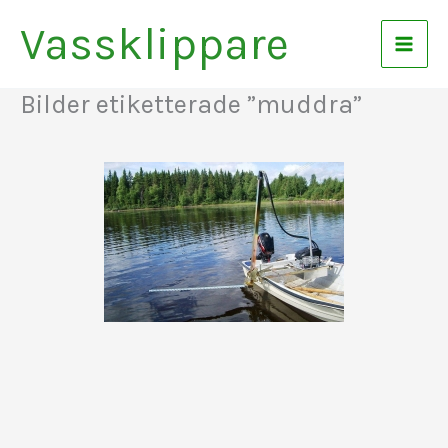
Hoppa
Vassklippare
till
innehåll
Bilder etiketterade ”muddra”