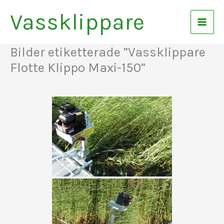
Hoppa
Vassklippare
till
innehåll
Bilder etiketterade ”Vassklippare
Flotte Klippo Maxi-150”