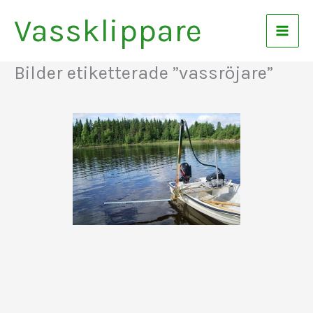
Hoppa
Vassklippare
till
innehåll
Bilder etiketterade ”vassröjare”